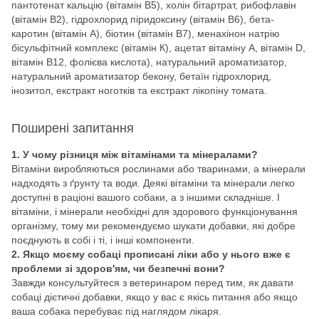
пантотенат кальцію (вітамін B5), холін бітартрат, рибофлавін
(вітамін B2), гідрохлорид піридоксину (вітамін B6), бета-
каротин (вітамін А), біотин (вітамін B7), менахінон натрію
бісульфітний комплекс (вітамін К), ацетат вітаміну А, вітамін D,
вітамін B12, фолієва кислота), натуральний ароматизатор,
натуральний ароматизатор бекону, бетаїн гідрохлорид,
інозитол, екстракт ноготків та екстракт лікопіну томата.
Поширені запитання
1. У чому різниця між вітамінами та мінералами?
Вітаміни виробляються рослинами або тваринами, а мінерали
надходять з ґрунту та води. Деякі вітаміни та мінерали легко
доступні в раціоні вашого собаки, а з іншими складніше. І
вітаміни, і мінерали необхідні для здорового функціонування
організму, тому ми рекомендуємо шукати добавки, які добре
поєднують в собі і ті, і інші компоненти.
2. Якщо моєму собаці прописані ліки або у нього вже є
проблеми зі здоров'ям, чи безпечні вони?
Завжди консультуйтеся з ветеринаром перед тим, як давати
собаці дієтичні добавки, якщо у вас є якісь питання або якщо
ваша собака перебуває під наглядом лікаря.