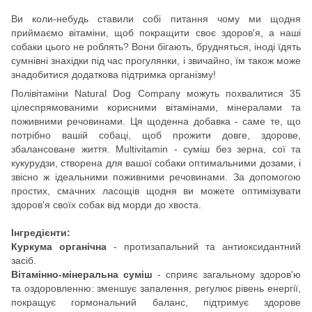
Ви коли-небудь ставили собі питання чому ми щодня
приймаємо вітаміни, щоб покращити своє здоров'я, а наші
собаки цього не роблять? Вони бігають, брудняться, іноді їдять
сумнівні знахідки під час прогулянки, і звичайно, їм також може
знадобитися додаткова підтримка організму!
Полівітаміни Natural Dog Company можуть похвалитися 35
цілеспрямованими корисними вітамінами, мінералами та
поживними речовинами. Ця щоденна добавка - саме те, що
потрібно вашій собаці, щоб прожити довге, здорове,
збалансоване життя. Multivitamin - суміш без зерна, сої та
кукурудзи, створена для вашої собаки оптимальними дозами, і
звісно ж ідеальними поживними речовинами. За допомогою
простих, смачних ласощів щодня ви можете оптимізувати
здоров'я своїх собак від морди до хвоста.
Інгредієнти:
Куркума органічна
- протизапальний та антиоксидантний
засіб.
Вітамінно-мінеральна суміш
- сприяє загальному здоров'ю
та оздоровленню: зменшує запалення, регулює рівень енергії,
покращує гормональний баланс, підтримує здорове