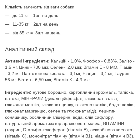
Кількість залежить від ваги собаки:
до 11 кг = 1шт на день
11-35 кг = 2шт на день
від 35 кг = 3шт на день.
Аналітичний склад
Активні інгредієнти:
Кальцій - 1,0%, Фосфор - 0,83%, Залізо -
1,5 мг, Цинк - 700 мкг, Селен- 2,0 мкг, Вітамін Е - 8 МО, Тіамін
- 3,2 мг, Пантотенова кислота - 3,1мг, Ніацин - 3,4 мг, Таурин -
56 мг, Біотин - 6,50 мкг, Вітамін К - 4,3 мкг.
Інгредієнти:
нутове борошно, картопляний крохмаль, тапіока,
патока, МІНЕРАЛИ (дикальційфосфат, глюконат заліза,
глюконат магнію, глюконат цинку, глюконат калію, йодат калію,
глюконат марганцю, селен та глюконат міді), лецитин
соняшнику, рослинний гліцерин, вода, олія сафлору,
натуральний ароматизатор арахісового масла, ВІТАМІНИ
(таурин, D-альфа-токоферол (вітамін Е), аскорбінова кислота
(вітамін С), мононітрат тіаміну (вітамін B1), ніацин (вітамін B3),