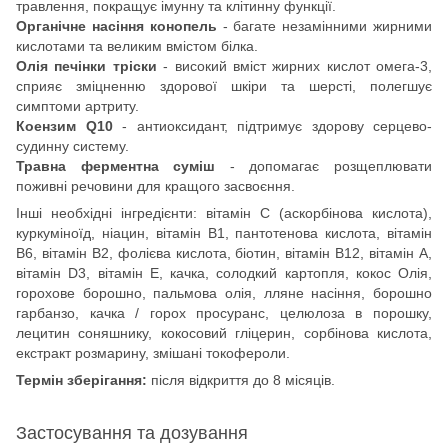
травлення, покращує імунну та клітинну функції.
Органічне насіння конопель
- багате незамінними жирними
кислотами та великим вмістом білка.
Олія печінки тріски
- високий вміст жирних кислот омега-3,
сприяє зміцненню здорової шкіри та шерсті, полегшує
симптоми артриту.
Коензим Q10
- антиоксидант, підтримує здорову серцево-
судинну систему.
Травна ферментна суміш
- допомагає розщеплювати
поживні речовини для кращого засвоєння.
Інші необхідні інгредієнти: вітамін С (аскорбінова кислота),
куркуміноїд, ніацин, вітамін В1, пантотенова кислота, вітамін
В6, вітамін В2, фолієва кислота, біотин, вітамін В12, вітамін А,
вітамін D3, вітамін Е, качка, солодкий картопля, кокос Олія,
горохове борошно, пальмова олія, лляне насіння, борошно
гарбанзо, качка / горох просуранс, целюлоза в порошку,
лецитин соняшнику, кокосовий гліцерин, сорбінова кислота,
екстракт розмарину, змішані токофероли.
Термін зберігання:
після відкриття до 8 місяців.
Застосування та дозування