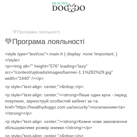
💚Програма лояльності
💚Програма лояльності
<style type="text/css">.main-h { display: none !important; }
</style>
<p><img alt="" height="576" loading="lazy"
src="/content/uploads/images/banner-1.1%282%29.jpg"
width="1440" /></p>
<p style="text-align: center;">&nbsp;</p>
<p style="text-align: center;"><strong>Лише один крок - перед
покупкою, зареєструй особистий кабінет за <a
href="https://healthydoggo.com.ua/security">посиланням</a>
</strong></p>
<p style="text-align: center;"><strong>Кожне нове замовлення
збільшуватиме розмір знижки.</strong></p>
<p style="text-align: center;">&nbsp;</p>