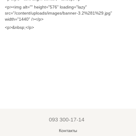
<p><img alt="" height="576" loading="lazy"
src="/content/uploads/images/banner-3.2%281%29.jpg"
width="1440" /></p>
<p>&nbsp;</p>
093 300-17-14
Контакты