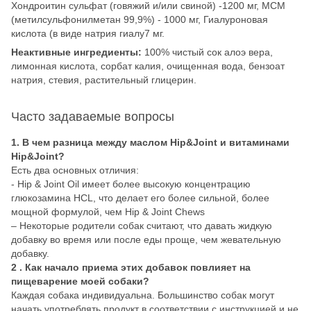
Хондроитин сульфат (говяжий и/или свиной) -1200 мг, МСМ
(метилсульфонилметан 99,9%) - 1000 мг, Гиалуроновая
кислота (в виде натрия гиалу7 мг.
Неактивные ингредиенты:
100% чистый сок алоэ вера,
лимонная кислота, сорбат калия, очищенная вода, бензоат
натрия, стевия, растительный глицерин.
Часто задаваемые вопросы
1. В чем разница между маслом Hip&Joint и витаминами
Hip&Joint?
Есть два основных отличия:
- Hip & Joint Oil имеет более высокую концентрацию
глюкозамина HCL, что делает его более сильной, более
мощной формулой, чем Hip & Joint Chews
– Некоторые родители собак считают, что давать жидкую
добавку во время или после еды проще, чем жевательную
добавку.
2 . Как начало приема этих добавок повлияет на
пищеварение моей собаки?
Каждая собака индивидуальна. Большинство собак могут
начать употреблять продукт в соответствии с инструкцией и не