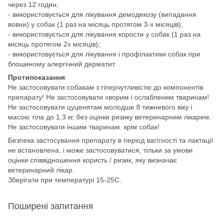
через 12 годин;
- використовується для лікування демодекозу (випадання
вовни) у собак (1 раз на місяць протягом 3-х місяців);
- використовується для лікування корости у собак (1 раз на
місяць протягом 2х місяців);
- використовується для лікування і профілактики собак при
блошиному алергічний дерматит.
Протипоказання
:
Не застосовувати собакам з гіперчутливістю до компонентів
препарату! Не застосовувати хворим і ослабленим тваринам!
Не застосовувати цуценятам молодше 8 тижневого віку і
масою тіла до 1,3 кг, без оцінки ризику ветеринарним лікарем.
Не застосовувати іншим тваринам. крім собак!
Безпека застосування препарату в період вагітності та лактації
не встановлена, і може застосовуватися, тільки за умови
оцінки співвідношення користь / ризик, яку визначає
ветеринарний лікар.
Зберігати при температурі 15-25С.
Поширені запитання