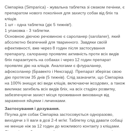
Сімпаріка (Simparica) - жувальна таблетка зі смаком печінки, є
препаратом нового покоління для захисту собак від бліх та
кліщів.
1 шт - одна таблетка (діє 5 тижнів!).
1 упаковка - 3 таблетки.
Основною діючою речовиною є сароланер (sarolaner), який
абсолютно безпечний для тваринного. Завдяки своїй
ефективності, вже через 8 годин після застосування
препарату, салоранер проявляє активність проти всіх видів
бліх паразитують на собаках і через 12 годин препарат
проявляє дію на кліщів. Аналогами є флураланер,
афоксоланер (Бравекто і Нексгард). Препарат зберігає свою
дію протягом 35 днів (5 тижнів). Слід зазначити, що Сімпаріка
на 100% знищує всі види кліщів, включаючи іксодових, а також
викликає загибель всіх видів бліх, на всіх стадіях розвитку,
забезпечуючи захист місця проживання вихованця від
зараження яйцями і личинками.
Застосування і дозування.
Пігулка для собак Сімпаріка застосовується одноразово,
виходячи з її ваги в дозі 2-4 мг/кг. Таблетку слід давати собаці
не менше ніж за 12 годин до можливого контакту з кліщами.