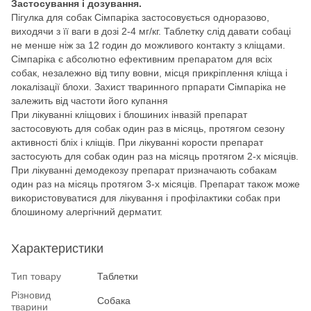
Застосування і дозування.
Пігулка для собак Сімпаріка застосовується одноразово,
виходячи з її ваги в дозі 2-4 мг/кг. Таблетку слід давати собаці
не менше ніж за 12 годин до можливого контакту з кліщами.
Сімпаріка є абсолютно ефективним препаратом для всіх
собак, незалежно від типу вовни, місця прикріплення кліща і
локалізації блохи. Захист тваринного прпарати Сімпаріка не
залежить від частоти його купання
При лікуванні кліщових і блошиних інвазій препарат
застосовують для собак один раз в місяць, протягом сезону
активності бліх і кліщів. При лікуванні корости препарат
застосують для собак один раз на місяць протягом 2-х місяців.
При лікуванні демодекозу препарат призначають собакам
один раз на місяць протягом 3-х місяців. Препарат також може
використовуватися для лікування і профілактики собак при
блошиному алергічний дерматит.
Характеристики
Тип товару
Таблетки
Різновид
Собака
тварини