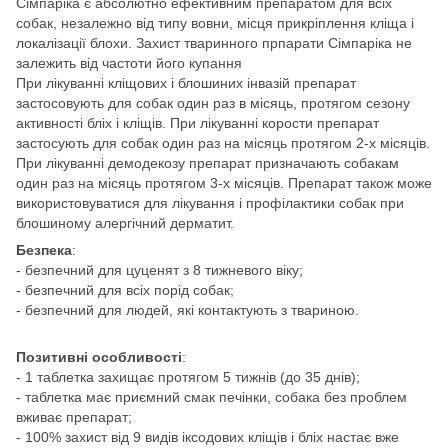
Сімпаріка є абсолютно ефективним препаратом для всіх
собак, незалежно від типу вовни, місця прикріплення кліща і
локалізації блохи. Захист тваринного прпарати Сімпаріка не
залежить від частоти його купання
При лікуванні кліщових і блошиних інвазій препарат
застосовують для собак один раз в місяць, протягом сезону
активності бліх і кліщів. При лікуванні корости препарат
застосують для собак один раз на місяць протягом 2-х місяців.
При лікуванні демодекозу препарат призначають собакам
один раз на місяць протягом 3-х місяців. Препарат також може
використовуватися для лікування і профілактики собак при
блошиному алергічний дерматит.
Безпека
:
- безпечний для цуценят з 8 тижневого віку;
- безпечний для всіх порід собак;
- безпечний для людей, які контактують з твариною.
Позитивні особливості
:
- 1 таблетка захищає протягом 5 тижнів (до 35 днів);
- таблетка має приємний смак печінки, собака без проблем
вживає препарат;
- 100% захист від 9 видів іксодових кліщів і бліх настає вже