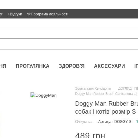
ог
⭐Відгуки
💚Програма лояльності
НЯ
ПРОГУЛЯНКА
ЗДОРОВ’Я
АКСЕСУАРИ
І
Зоомагазин Хелсідогго
ДОГЛЯД І ГІ
Doggy Man Rubber Brush Силіконова щітк
Doggy Man Rubber Bru
собак і котів розмір S
Очікується
Артикул: DOGGY-S
489 грн