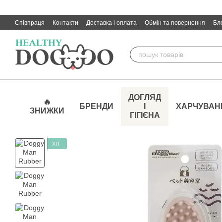
Перейти до основного контенту
Співпраця
Контакти
Доставка і оплата
Обмін та повернення
Бл
ДОГЛЯД
🔥
БРЕНДИ
І
ХАРЧУВАН
ЗНИЖКИ
ГІГІЄНА
ХІТ