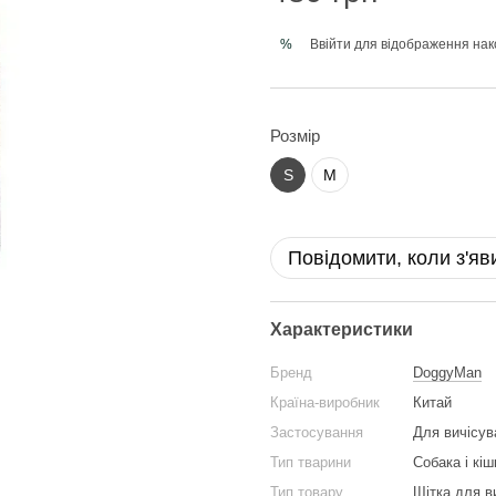
Ввійти
для відображення нак
%
Розмір
S
M
Повідомити, коли з'яв
Характеристики
Бренд
DoggyMan
Країна-виробник
Китай
Застосування
Для вичісув
Тип тварини
Собака і кіш
Тип товару
Щітка для в