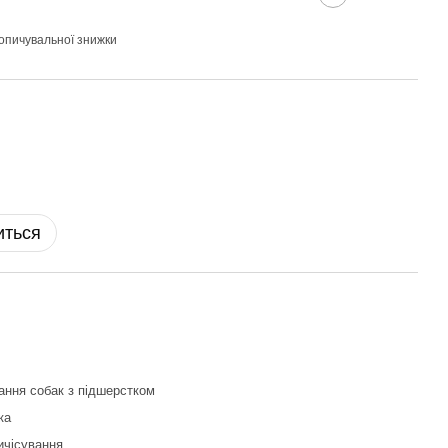
опичувальної знижки
иться
ання собак з підшерстком
ка
ичісування