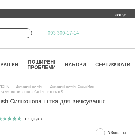
Укр
Рус
093 300-17-14
ПОШИРЕНІ
ГРАШКИ
НАБОРИ
СЕРТИФІКАТИ
ПРОБЛЕМИ
ГІЄНА
Домашній грумінг
Домашній грумінг DoggyMan
а для вичісування собак і котів розмір S
sh Силіконова щітка для вичісування
10 відгуків
В бажання