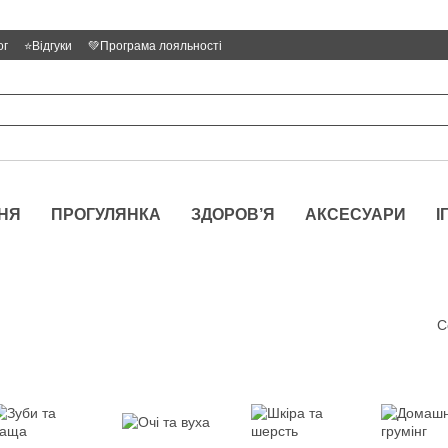
ог
⭐Відгуки
💚Програма лояльності
НЯ
ПРОГУЛЯНКА
ЗДОРОВ’Я
АКСЕСУАРИ
І
С