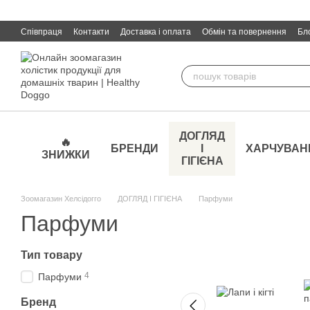
Перейти до основного контенту
Співпраця
Контакти
Доставка і оплата
Обмін та повернення
Бл
ДОГЛЯД
🔥
БРЕНДИ
І
ХАРЧУВАН
ЗНИЖКИ
ГІГІЄНА
Зоомагазин Хелсідогго
ДОГЛЯД І ГІГІЄНА
Парфуми
Парфуми
Тип товару
4
Парфуми
Бренд