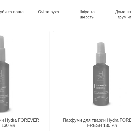
уби та паща
Очі та вуха
Шкіра та
Домашн
шерсть
грумін
рин Hydra FOREVER
Парфуми для тварин Hydra FO
 130 мл
FRESH 130 мл