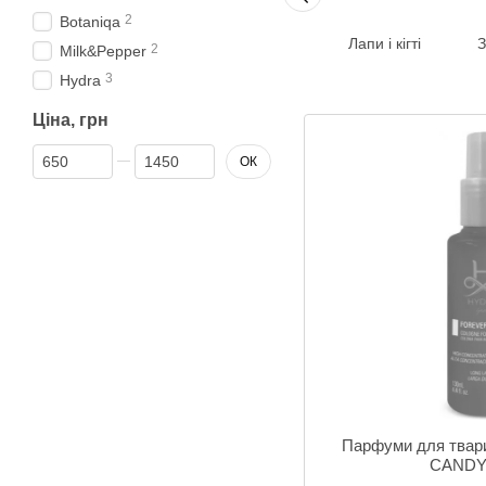
2
Botaniqa
Лапи і кігті
З
2
Milk&Pepper
3
Hydra
Ціна, грн
Від Ціна, грн
До Ціна, грн
ОК
Парфуми для тва
CANDY