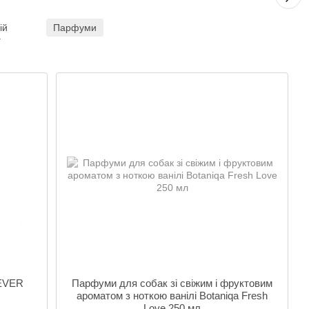
ій
Парфуми
г
REVER
Парфуми для собак зі свіжим і фруктовим
ароматом з ноткою ванілі Botaniqa Fresh
Love 250 мл