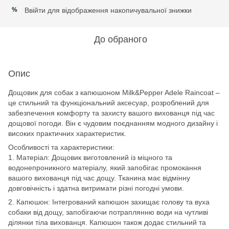
Ввійти
для відображення накопичувальної знижки
%
До обраного
Опис
Дощовик для собак з капюшоном Milk&Pepper Adele Raincoat –
це стильний та функціональний аксесуар, розроблений для
забезпечення комфорту та захисту вашого вихованця під час
дощової погоди. Він є чудовим поєднанням модного дизайну і
високих практичних характеристик.
Особливості та характеристики:
1. Матеріал: Дощовик виготовлений із міцного та
водонепроникного матеріалу, який запобігає промокання
вашого вихованця під час дощу. Тканина має відмінну
довговічність і здатна витримати різні погодні умови.
2. Капюшон: Інтегрований капюшон захищає голову та вуха
собаки від дощу, запобігаючи потраплянню води на чутливі
ділянки тіла вихованця. Капюшон також додає стильний та