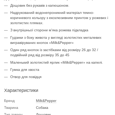
Дощовик без рукавів з капюшоном.
Надрукований водонепроникний матеріал темно-
коричневого кольору з ексклюзивним принтом у рожевих і
золотистих плямах.
З внутрішньої сторони м'яка рожева підкладка
Гудзики з боку живота у вигляді золотистих металевих
вигравіруваних кнопок «Milk&Pepper»
Один ряд кнопок із застібками від розміру 26 до 32 /
подвійний ряд від розміру 35 до 45
Маленький золотистий ярлик «Milk&Pepper» на капелі.
Гумка для хвоста
Отвор для повідця
Характеристики
Бренд
Milk&Pepper
Тварина
Собака
Тип товару
Дощовик