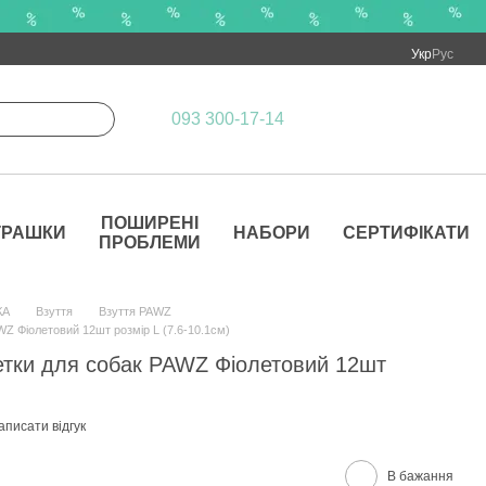
Укр
Рус
093 300-17-14
ПОШИРЕНІ
ГРАШКИ
НАБОРИ
СЕРТИФІКАТИ
ПРОБЛЕМИ
КА
Взуття
Взуття PAWZ
Z Фіолетовий 12шт розмір L (7.6-10.1см)
етки для собак PAWZ Фіолетовий 12шт
аписати відгук
В бажання