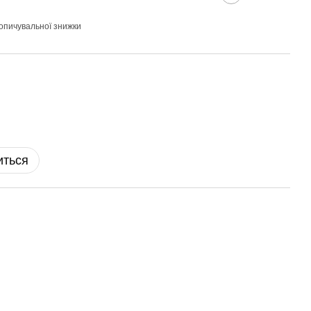
опичувальної знижки
иться