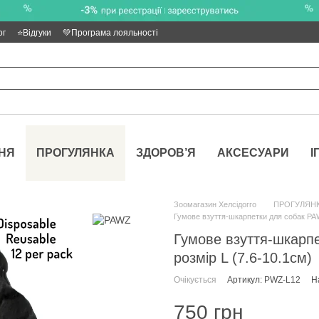
ог
⭐Відгуки
💚Програма лояльності
НЯ
ПРОГУЛЯНКА
ЗДОРОВ’Я
АКСЕСУАРИ
І
Зоомагазин Хелсідогго
ПРОГУЛЯН
Гумове взуття-шкарпетки для собак PAW
Гумове взуття-шкарп
розмір L (7.6-10.1см)
Очікується
Артикул: PWZ-L12
Н
750 грн