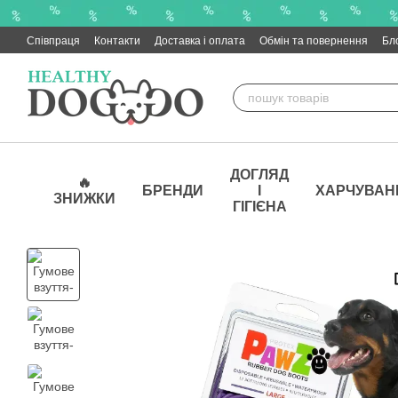
Перейти до основного контенту
Співпраця
Контакти
Доставка і оплата
Обмін та повернення
Бл
ДОГЛЯД
🔥
БРЕНДИ
І
ХАРЧУВАН
ЗНИЖКИ
ГІГІЄНА