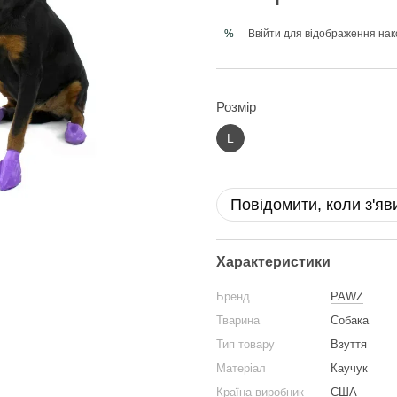
Ввійти
для відображення нак
%
Розмір
L
Повідомити, коли з'яв
Характеристики
Бренд
PAWZ
Тварина
Собака
Тип товару
Взуття
Матеріал
Каучук
Країна-виробник
США