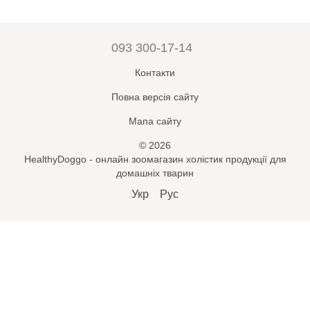
093 300-17-14
Контакти
Повна версія сайту
Мапа сайту
© 2026
HealthyDoggo - онлайн зоомагазин холістик продукції для
домашніх тварин
Укр
Рус
Підпишись на новини і знижки
🐾
*
Підписатися