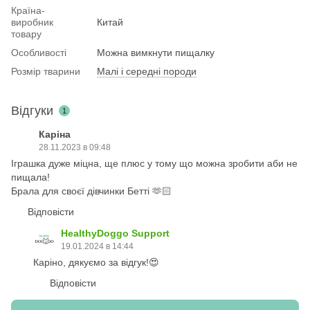
Країна-
виробник
Китай
товару
Особливості
Можна вимкнути пищалку
Розмір тварини
Малі і середні породи
Відгуки
1
Каріна
28.11.2023 в 09:48
Іграшка дуже міцна, ще плюс у тому що можна зробити аби не
пищала!
Брала для своєї дівчинки Бетті 🫶🏻
Відповісти
HealthyDoggo Support
19.01.2024 в 14:44
Каріно, дякуємо за відгук!😍
Відповісти