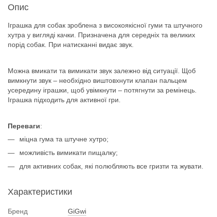
Опис
Іграшка для собак зроблена з високоякісної гуми та штучного
хутра у вигляді качки. Призначена для середніх та великих
порід собак. При натисканні видає звук.
Можна вмикати та вимикати звук залежно від ситуації. Щоб
вимкнути звук – необхідно виштовхнути клапан пальцем
усередину іграшки, щоб увімкнути – потягнути за ремінець.
Іграшка підходить для активної гри.
Переваги
:
міцна гума та штучне хутро;
можливість вимикати пищалку;
для активних собак, які полюбляють все гризти та жувати.
Характеристики
Бренд
GiGwi