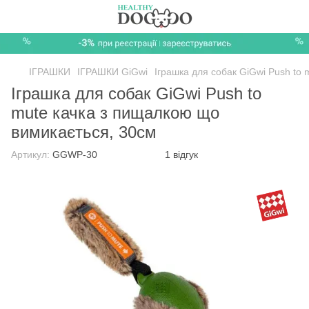
ІГРАШКИ
ІГРАШКИ GiGwi
Іграшка для собак GiGwi Push to
Іграшка для собак GiGwi Push to
mute качка з пищалкою що
вимикається, 30см
Артикул:
GGWP-30
1 відгук