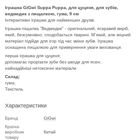
Іграшка GiGwi Suppa Puppa, для цуценя, для зубів,
ведмедик з пищалкою, гума, 9 см
Інтерактивні іграшки для найменших друзів.
Іграшка-піщалка "Ведмедик" - оригінальний, яскравий виріб,
який, безсумнівно, сподобається тварині. М'який, але міцний
матеріал підійде для ігор під час зміни зубів. Іграшка
оснащена пищалкою для привернення уваги вихованця.
перша іграшка для цуценя;
допомагає прорізати зуби без шкоди для ясен;
найнадійніші нетоксичні матеріали.
Склад:
гума;
Текстиль
Характеристики
Бренд
GiGwi
Країна-
виробник
Китай
товару