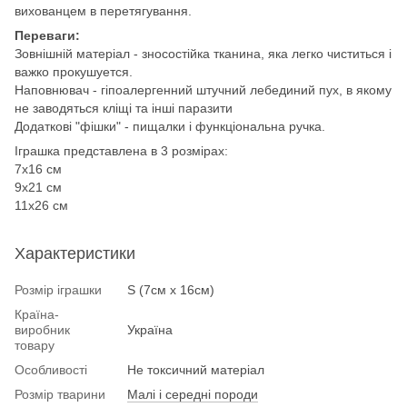
вихованцем в перетягування.
Переваги: ​​
Зовнішній матеріал - зносостійка тканина, яка легко чиститься і
важко прокушуется.
Наповнювач - гіпоалергенний штучний лебединий пух, в якому
не заводяться кліщі та інші паразити
Додаткові "фішки" - пищалки і функціональна ручка.
Іграшка представлена в 3 розмірах:
7х16 см
9х21 см
11х26 см
Характеристики
Розмір іграшки
S (7см x 16см)
Країна-
виробник
Україна
товару
Особливості
Не токсичний матеріал
Розмір тварини
Малі і середні породи