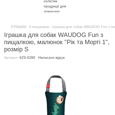
ІГРАШКИ
З пищалкою
Іграшка для собак WAUDOG Fun з пищ
Іграшка для собак WAUDOG Fun з
пищалкою, малюнок "Рік та Морті 1",
розмір S
Артикул:
629-0280
Написати відгук