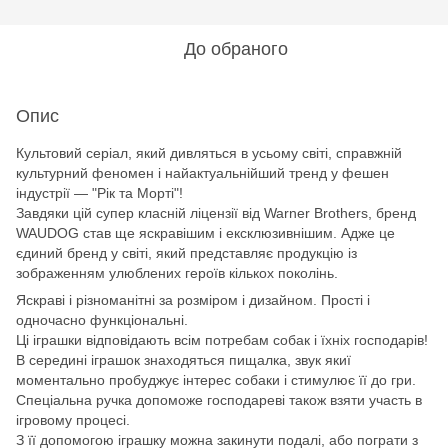
До обраного
Опис
Культовий серіал, який дивляться в усьому світі, справжній
культурний феномен і найактуальнійший тренд у фешен
індустрії — "Рік та Морті"!
Завдяки цій супер класній ліцензії від Warner Brothers, бренд
WAUDOG став ще яскравішим і ексклюзивнішим. Адже це
єдиний бренд у світі, який представляє продукцію із
зображенням улюблених героїв кількох поколінь.
Яскраві і різноманітні за розміром і дизайном. Прості і
одночасно функціональні.
Ці іграшки відповідають всім потребам собак і їхніх господарів!
В середині іграшок знаходяться пищалка, звук якиї
моментально пробуджує інтерес собаки і стимулює її до гри.
Спеціальна ручка допоможе господареві також взяти участь в
ігровому процесі.
З її допомогою іграшку можна закинути подалі, або пограти з