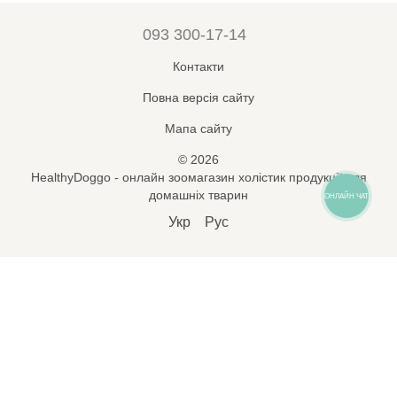
093 300-17-14
Контакти
Повна версія сайту
Мапа сайту
© 2026
HealthyDoggo - онлайн зоомагазин холістик продукції для
домашніх тварин
ОНЛАЙН ЧАТ
Укр
Рус
Підпишись на новини і знижки
🐾
*
Підписатися