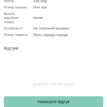
Бренд
Zee.Dog
Розмір іграшки
One size
Країна-
виробник
Китай
товару
Особливості
Не токсичний матеріал
Розмір тварини
Малі і середні породи
Відгуки
Додайте перший відгук
Написати відгук