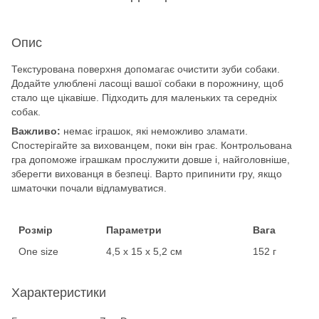
Опис
Текстурована поверхня допомагає очистити зуби собаки.
Додайте улюблені ласощі вашої собаки в порожнину, щоб
стало ще цікавіше. Підходить для маленьких та середніх
собак.
Важливо:
немає іграшок, які неможливо зламати.
Спостерігайте за вихованцем, поки він грає. Контрольована
гра допоможе іграшкам прослужити довше і, найголовніше,
зберегти вихованця в безпеці. Варто припинити гру, якщо
шматочки почали відламуватися.
Розмір
Параметри
Вага
One size
4,5 х 15 х 5,2 см
152 г
Характеристики