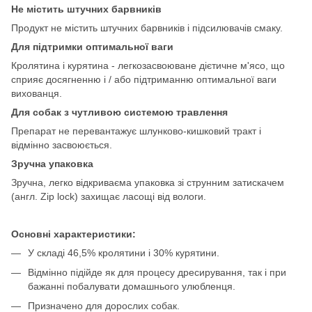
Не містить штучних барвників
Продукт не містить штучних барвників і підсилювачів смаку.
Для підтримки оптимальної ваги
Кролятина і курятина - легкозасвоюване дієтичне м'ясо, що
сприяє досягненню і / або підтриманню оптимальної ваги
вихованця.
Для собак з чутливою системою травлення
Препарат не перевантажує шлунково-кишковий тракт і
відмінно засвоюється.
Зручна упаковка
Зручна, легко відкриваєма упаковка зі струнним затискачем
(англ. Zip lock) захищає ласощі від вологи.
Основні характеристики:
У складі 46,5% кролятини і 30% курятини.
Відмінно підійде як для процесу дресирування, так і при
бажанні побалувати домашнього улюбленця.
Призначено для дорослих собак.