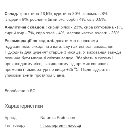
Склад:
кролятина 46,5%, курятина 30%, крохмаль 8%,
гліцерин 6%, рослинні білки 5%, сорбіт 4%, cіль 0,5%.
Аналітичні складові:
сирий білок - 23%, сира клітковина -1%,
сирий жир - 7%, сира зола - 4%, масова частка вологи - 23%.
Рекомендації по годівлі:
давати між основними
годуваннями, виходячи з ваги, віку і активності вихованця.
Підходить для цуценят старше 3 місяців. У вихованця завжди
повинна бути миска зі свіжою водою. Зберігати в сухому і
прохолодному місці, захищеному від прямих сонячних
променів і температурі не вище +25 ⁰C. Після відкриття
упаковки вжити протягом 3 днів.
Вироблено в ЄС.
Характеристики
Бренд
Nature's Protection
Тип товару
Гіпоалергенні ласощі