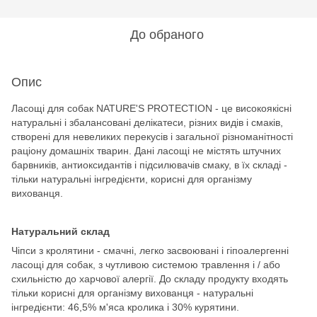
До обраного
Опис
Ласощі для собак NATURE'S PROTECTION - це високоякісні
натуральні і збалансовані делікатеси, різних видів і смаків,
створені для невеликих перекусів і загальної різноманітності
раціону домашніх тварин. Дані ласощі не містять штучних
барвників, антиоксидантів і підсилювачів смаку, в їх складі -
тільки натуральні інгредієнти, корисні для організму
вихованця.
Натуральний склад
Чіпси з кролятини - смачні, легко засвоювані і гіпоалергенні
ласощі для собак, з чутливою системою травлення і / або
схильністю до харчової алергії. До складу продукту входять
тільки корисні для організму вихованця - натуральні
інгредієнти: 46,5% м'яса кролика і 30% курятини.