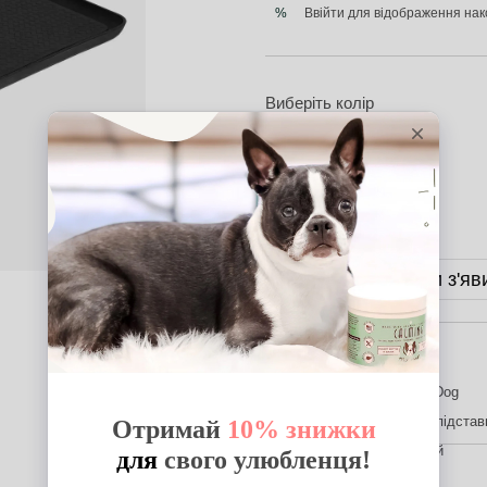
Ввійти
для відображення нак
%
Виберіть колір
Повідомити, коли з'яв
Характеристики
Бренд
Zee.Dog
Тип товару
Мат-підстав
Країна виробник
Китай
Доставка
Оплата