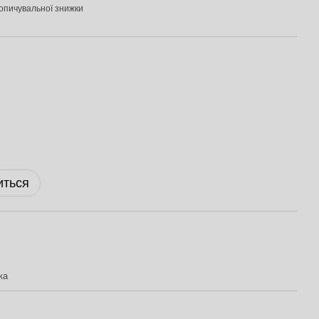
опичувальної знижки
иться
ка