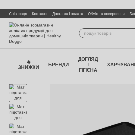
Перейти до основного контенту
Співпраця
Контакти
Доставка і оплата
Обмін та повернення
Бл
ДОГЛЯД
🔥
БРЕНДИ
І
ХАРЧУВАН
ЗНИЖКИ
ГІГІЄНА