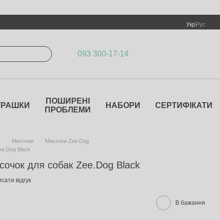
Укр
Рус
093 300-17-14
ПОШИРЕНІ
ГРАШКИ
НАБОРИ
СЕРТИФІКАТИ
ПРОБЛЕМИ
Мисочки
Мисочки Zee.Dog
ee.Dog Black
сочок для собак Zee.Dog Black
сати відгук
В бажання