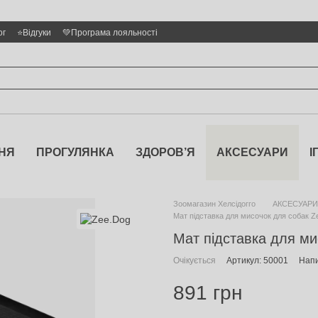
ог
⭐Відгуки
💚Програма лояльності
НЯ
ПРОГУЛЯНКА
ЗДОРОВ’Я
АКСЕСУАРИ
І
Зоомагазин Хелсідогго
АКСЕСУАРИ
Мат підставка для мисочок для собак Z
Мат підставка для ми
Очікується
Артикул: 50001
Напи
891 грн