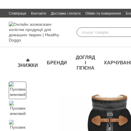
Перейти до основного контенту
Співпраця
Контакти
Доставка і оплата
Обмін та повернення
Бл
ДОГЛЯД
🔥
БРЕНДИ
І
ХАРЧУВАН
ЗНИЖКИ
ГІГІЄНА