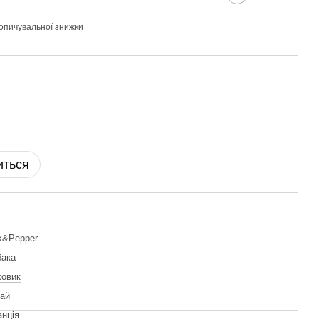
опичувальної знижки
иться
k&Pepper
бака
ховик
ай
нція