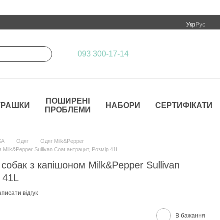
Укр
Рус
093 300-17-14
ПОШИРЕНІ
ГРАШКИ
НАБОРИ
СЕРТИФІКАТИ
ПРОБЛЕМИ
КА
Одяг
Одяг Milk&Pepper
Milk&Pepper Sullivan Coat антрацит, Розмір 41L
собак з капішоном Milk&Pepper Sullivan
 41L
писати відгук
В бажання