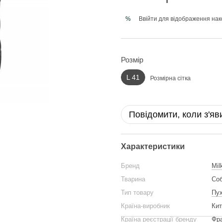
Ввійти
для відображення нак
%
Розмір
L 41
Розмірна сітка
Повідомити, коли з'яв
Характеристики
Бренд
Mil
Тварина
Со
Тип товару
Пу
Країна-виробник
Кит
Країна реєстрації бренду
Фра