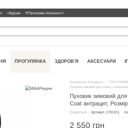
ог
⭐Відгуки
💚Програма лояльності
НЯ
ПРОГУЛЯНКА
ЗДОРОВ’Я
АКСЕСУАРИ
І
Зоомагазин Хелсідогго
ПРОГУЛЯН
Пуховик зимовий для собак з капішоном 
Пуховик зимовий для 
Coat антрацит, Розмір
Очікується
Артикул: 176241L
На
2 550 грн