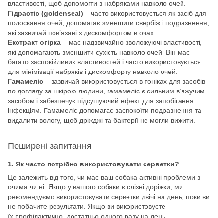
властивості, щоб допомогти з набряками навколо очей.
Гідрастіс (goldenseal)
– часто використовується як засіб для
полоскання очей, допомагає зменшити свербіж і подразнення,
які зазвичай пов’язані з дискомфортом в очах.
Екстракт огірка
– має надзвичайно зволожуючі властивості,
які допомагають зменшити сухість навколо очей. Він має
багато заспокійливих властивостей і часто використовується
для мінімізації набряків і дискомфорту навколо очей.
Гамамеліс
– зазвичай використовується в тоніках для засобів
по догляду за шкірою людини, гамамеліс є сильним в’яжучим
засобом і забезпечує підсушуючий ефект для запобігання
інфекціям. Гамамеліс допомагає заспокоїти подразнення та
видалити вологу, щоб дріжджі та бактерії не могли вижити.
Поширені запитання
1. Як часто потрібно використовувати серветки?
Це залежить від того, чи має ваш собака активні проблеми з
очима чи ні. Якщо у вашого собаки є слізні доріжки, ми
рекомендуємо використовувати серветки двічі на день, поки ви
не побачите результати. Якщо ви використовуєте
їх профілактично, достатньо одного разу на день.