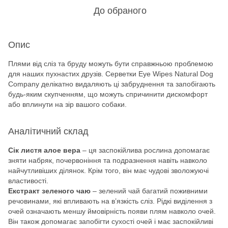
До обраного
Опис
Плями від сліз та бруду можуть бути справжньою проблемою
для наших пухнастих друзів. Серветки Eye Wipes Natural Dog
Company делікатно видаляють ці забруднення та запобігають
будь-яким скупченням, що можуть спричинити дискомфорт
або вплинути на зір вашого собаки.
Аналітичний склад
Сік листя алое вера
– ця заспокійлива рослина допомагає
зняти набряк, почервоніння та подразнення навіть навколо
найчутливіших ділянок. Крім того, він має чудові зволожуючі
властивості.
Екстракт зеленого чаю
– зелений чай багатий поживними
речовинами, які впливають на в’язкість сліз. Рідкі виділення з
очей означають меншу ймовірність появи плям навколо очей.
Він також допомагає запобігти сухості очей і має заспокійливі