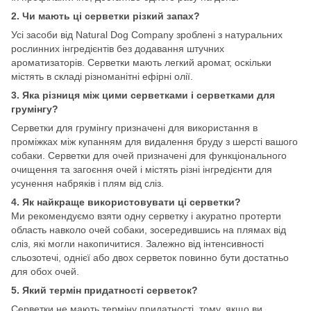
2.
Чи мають ці серветки різкий запах?
Усі засоби від Natural Dog Company зроблені з натуральних
рослинних інгредієнтів без додавання штучних
ароматизаторів. Серветки мають легкий аромат, оскільки
містять в складі різноманітні ефірні олії.
3. Яка різниця між цими серветками і серветками для
грумінгу?
Серветки для грумінгу призначені для використання в
проміжках між купанням для видалення бруду з шерсті вашого
собаки. Серветки для очей призначені для функціонального
очищення та загоєння очей і містять різні інгредієнти для
усунення набряків і плям від сліз.
4. Як найкраще використовувати ці серветки?
Ми рекомендуємо взяти одну серветку і акуратно протерти
область навколо очей собаки, зосередившись на плямах від
сліз, які могли накопичитися. Залежно від інтенсивності
сльозотечі, однієї або двох серветок повинно бути достатньо
для обох очей.
5. Який термін придатності серветок?
Серветки не мають терміну придатності, тому, якщо ви