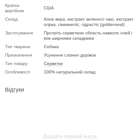
Країна-
США
виробник
Склад
Алое вера, екстракт зеленого чаю, екстракт
огірка, гамамеліс, гідрастіс (goldenseal)
Застосування
Протріть серветкою область навколо очей і
між шкірними складками
Тип тварини
Собака
Призначення
Усунення слізних доріжок
Тип товару
Серветки
Особливості
100% натуральний склад
Відгуки
Додайте перший відгук