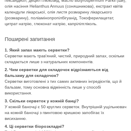
гександиол, децил глюкозид, масло Butyrospermum Parkii (ши),
олія насіння Helianthus Annuus (соняшникова), екстракт квітів
календули лікарської, олія листя розмарину лікарського
(розмарину), поліамінопропілбігуанід, Токоферилацетат,
цитрат натрію, глюконат натрію, капрілілгліколь.
Поширені запитання
1. Який запах мають серветки?
Серветки мають трав'яний, чистий, природний запах, оскільки
складається лише з натуральних компонентів.
2. Чим серветки для складочок відрізнаються від
бальзаму для складочок?
Серветки виготовлені з тих самих активних інгредієнтів, що й
бальзам, тому основна відмінність лише у способі
використання.
3. Скільки серветок у кожній банці?
У кожній баночці є 50 круглих серветок. Внутрішній ущільнювач
на кожній баночці з гвинтовою кришкою запобігає їх
висиханню.
4. Ці серветки біорозкладні?