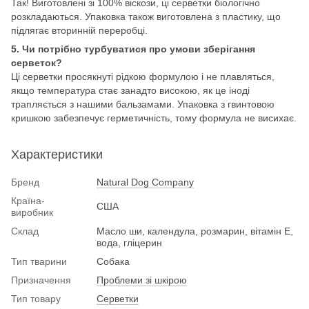
Так! Виготовлені зі 100% віскози, ці серветки біологічно
розкладаються. Упаковка також виготовлена з пластику, що
підлягає вторинній переробці.
5. Чи потрібно турбуватися про умови зберігання
серветок?
Ці серветки просякнуті рідкою формулою і не плавляться,
якщо температура стає занадто високою, як це іноді
трапляється з нашими бальзамами. Упаковка з гвинтовою
кришкою забезпечує герметичність, тому формула не висихає.
Характеристики
Бренд
Natural Dog Company
Країна-
США
виробник
Склад
Масло ши, календула, розмарин, вітамін E,
вода, гліцерин
Тип тварини
Собака
Призначення
Проблеми зі шкірою
Тип товару
Серветки