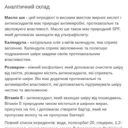
Аналітичний склад
Масло ши -
цей інгредієнт із високим вмістом жирних кислот і
антиоксидантів має природні антимікробні, протизапальні та
зволожуючі властивості. Масло ши також має природний SPF,
який допомагає захищати від ультрафіолету.
Календула -
натуральна олія з квітів календули, яка сприяє
загоєнню. Календула сприяє зволоженню та полегшує
подразнення шкіри завдяки своїм протизапальним
властивостям.
Розмарин -
ніжний ексфоліант, який допомагає очистити шкіру
від сміття, розмарин містить антиоксиданти, які сприяють
здоров’ю шкіри. Він має додаткові протизапальні та
антимікробні властивості, які допомагають підтримувати шкіру
чистою та зволоженою.
Вітамін Е -
антиоксидант, який захищає шкіру від пошкоджень.
Вітамін Е природним чином міститься в шкірних жирах,
присутніх на тілі, і допомагає створити бар’єр, який не
пропускає вологу та не пропускає бактерії.
Повний список інгредієнтів: вода, полісорбат 20, гліцерин, 1,2-