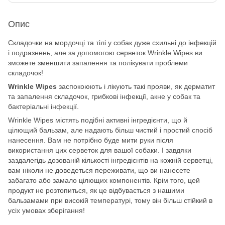
Опис
Складочки на мордочці та тілі у собак дуже схильні до інфекцій
і подразнень, але за допомогою серветок Wrinkle Wipes ви
зможете зменшити запалення та полікувати проблеми
складочок!
Wrinkle Wipes
заспокоюють і лікують такі прояви, як дерматит
та запалення складочок, грибкові інфекції, акне у собак та
бактеріальні інфекції.
Wrinkle Wipes містять подібні активні інгредієнти, що й
цілющий бальзам, але надають більш чистий і простий спосіб
нанесення. Вам не потрібно буде мити руки після
використання цих серветок для вашої собаки. І завдяки
заздалегідь дозованій кількості інгредієнтів на кожній серветці,
вам ніколи не доведеться переживати, що ви нанесете
забагато або замало цілющих компонентів. Крім того, цей
продукт не розтопиться, як це відбувається з нашими
бальзамами при високій температурі, тому він більш стійкий в
усіх умовах зберігання!