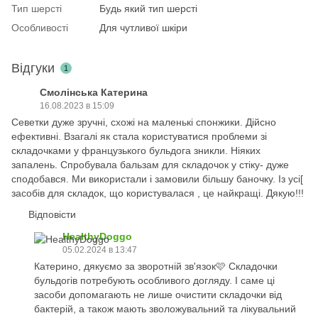
Тип шерсті
Будь який тип шерсті
Особливості
Для чутливої шкіри
Відгуки
1
Смолінська Катерина
16.08.2023 в 15:09
Севетки дуже зручні, схожі на маленькі спонжики. Дійсно
ефективні. Взагалі як стала користуватися проблеми зі
складочками у французького бульдога зникли. Ніяких
запалень. Cпробувала бальзам для складочок у стіку- дуже
сподобався. Ми використали і замовили більшу баночку. Із усі[
засобів для складок, що користувалася , це найкращі. Дякую!!!
Відповісти
HealthyDoggo
05.02.2024 в 13:47
Катерино, дякуємо за зворотній зв'язок🩷 Складочки
бульдогів потребують особливого догляду. І саме ці
засоби допомагають не лише очистити складочки від
бактерій, а також мають зволожувальний та лікувальний