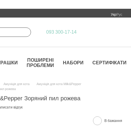
Укр
Рус
093 300-17-14
ПОШИРЕНІ
ГРАШКИ
НАБОРИ
СЕРТИФІКАТИ
ПРОБЛЕМИ
Амуніція для кота
Амуніція для кота Milk&Pepper
пил рожева
k&Pepper Зоряний пил рожева
писати відгук
В бажання