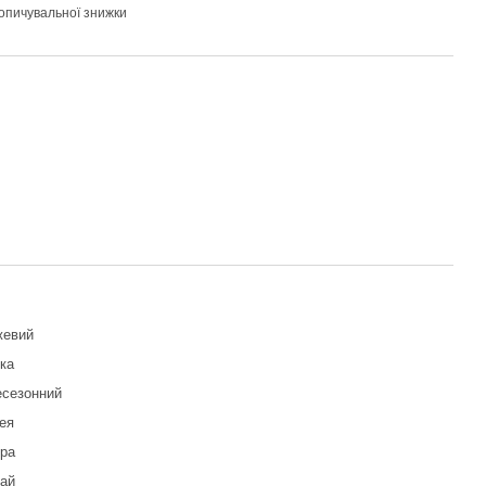
опичувальної знижки
жевий
ка
есезонний
ея
ра
ай