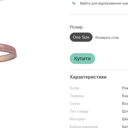
Ввійти
для відображення нак
%
Розмір
One Size
Розмірна сітка
Купити
Характеристики
Колір
Ро
Тварина
Кіш
Сезон
Вс
Тип товару
Шл
Матеріал
Шкі
Країна-виробник
Кит