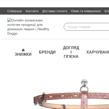
Перейти до основного контенту
Співпраця
Контакти
Доставка і оплата
Обмін та повернення
Бл
ДОГЛЯД
🔥
БРЕНДИ
І
ХАРЧУВАН
ЗНИЖКИ
ГІГІЄНА