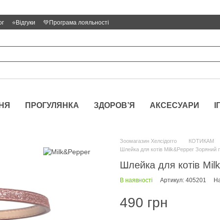
ог
⭐Відгуки
💚Програма лояльності
НЯ
ПРОГУЛЯНКА
ЗДОРОВ’Я
АКСЕСУАРИ
І
Зоомагазин Хелсідогго
КОТИКАМ
Шлейка для котів Milk&Pepper Зоряний 
Шлейка для котів Mil
В наявності
Артикул: 405201
На
490 грн