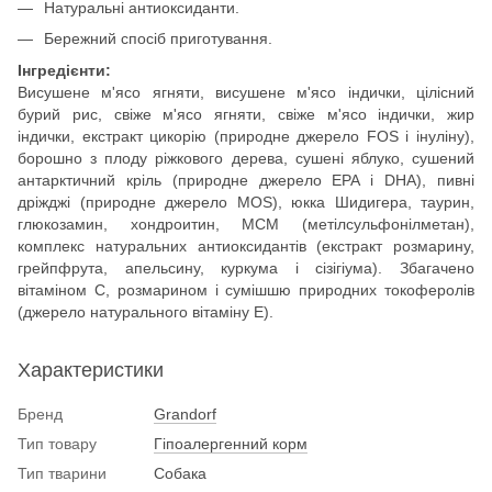
Натуральні антиоксиданти.
Бережний спосіб приготування.
Інгредієнти:
Висушене м'ясо ягняти, висушене м'ясо індички, цілісний
бурий рис, свіже м'ясо ягняти, свіже м'ясо індички, жир
індички, екстракт цикорію (природне джерело FOS і інуліну),
борошно з плоду ріжкового дерева, сушені яблуко, сушений
антарктичний кріль (природне джерело EPA і DHA), пивні
дріжджі (природне джерело MOS), юкка Шидигера, таурин,
глюкозамин, хондроитин, МСМ (метілсульфонілметан),
комплекс натуральних антиоксидантів (екстракт розмарину,
грейпфрута, апельсину, куркума і сізігіума). Збагачено
вітаміном С, розмарином і сумішшю природних токоферолів
(джерело натурального вітаміну Е).
Характеристики
Бренд
Grandorf
Тип товару
Гіпоалергенний корм
Тип тварини
Собака