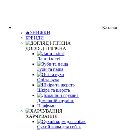
Каталог
🔥ЗНИЖКИ
БРЕНДИ
ДОГЛЯД І ГІГІЄНА
Лапи і кігті
Зуби та паща
Очі та вуха
Шкіра та шерсть
Домашній грумінг
Парфуми
ХАРЧУВАННЯ
Сухий корм для собак