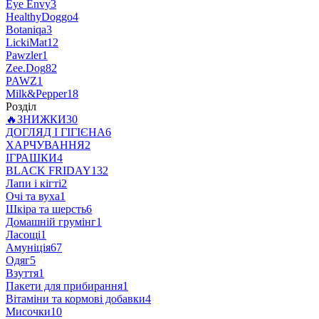
Eye Envy
3
HealthyDoggo
4
Botaniqa
3
LickiMat
12
Pawzler
1
Zee.Dog
82
PAWZ
1
Milk&Pepper
18
Розділ
🔥ЗНИЖКИ
30
ДОГЛЯД І ГІГІЄНА
6
ХАРЧУВАННЯ
2
ІГРАШКИ
4
BLACK FRIDAY
132
Лапи і кігті
2
Очі та вуха
1
Шкіра та шерсть
6
Домашній грумінг
1
Ласощі
1
Амуніція
67
Одяг
5
Взуття
1
Пакети для прибирання
1
Вітаміни та кормові добавки
4
Мисочки
10