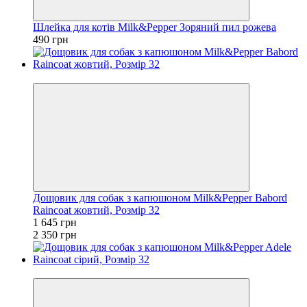
Шлейка для котів Milk&Pepper Зоряний пил рожева
490 грн
−30%
Дощовик для собак з капюшоном Milk&Pepper Babord
Raincoat жовтий, Розмір 32
1 645 грн
2 350 грн
−25%