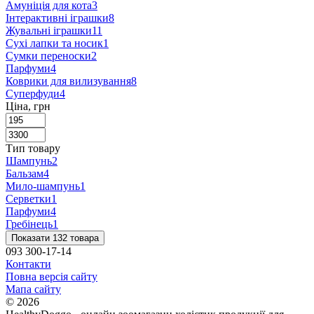
Амуніція для кота
3
Інтерактивні іграшки
8
Жувальні іграшки
11
Сухі лапки та носик
1
Сумки переноски
2
Парфуми
4
Коврики для вилизування
8
Суперфуди
4
Ціна, грн
Тип товару
Шампунь
2
Бальзам
4
Мило-шампунь
1
Серветки
1
Парфуми
4
Гребінець
1
Показати 132 товара
093 300-17-14
Контакти
Повна версія сайту
Мапа сайту
© 2026