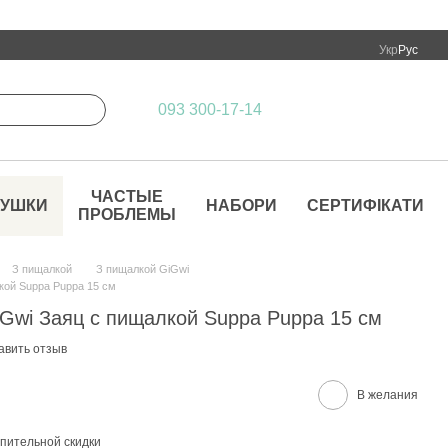
Укр
Рус
093 300-17-14
ЧАСТЫЕ
РУШКИ
НАБОРИ
СЕРТИФІКАТИ
ПРОБЛЕМЫ
З пищалкой
З пищалкой GiGwi
кой Suppa Puppa 15 см
iGwi Заяц с пищалкой Suppa Puppa 15 см
авить отзыв
В желания
пительной скидки