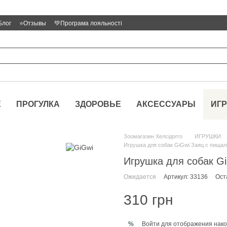
Блог
⭐Отзывы
💚Програма лояльності
Е
ПРОГУЛКА
ЗДОРОВЬЕ
АКСЕССУАРЫ
ИГ
Зоомагазин Хелсідогго
ИГРУШКИ
Игрушка для собак GiGwi Заяц с пищал
Игрушка для собак G
Ожидается
Артикул: 33136
Ост
310 грн
Войти
для отображения нако
%