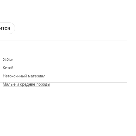
ится
GiGwi
Китай
Нетоксичный материал
Малые и средние породы