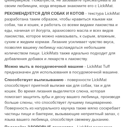
своим любимцем, когда впервые знакомите его с LickiMat.
РЕКОМЕНДУЕТСЯ ДЛЯ СОБАК И КОТОВ
- текстура LickiMat
разработана таким образом, чтобы нравиться языкам как
собак, так и кошек, и работать со всеми видами лакомства и
еды, начиная от йогурта, арахисового масла и всех видов
лакомства, которое можно намазывать, к сырым, влажным,
сухим и жидким кормам. Лизание усиливает чувство вкуса,
позволяя вашему любимцу наслаждаться небольшим
количеством пищи. LickiMats также идеально подходит для
добавления добавок и лекарств к лакомству.
Можно мыть в посудомоечной машине
- LickiMat Tuff
предназначен для использования в посудомоечной машине.
Способствует вылизыванию
- поверхности LickiMat
способствуют приятной вылизке как для собак, так и для
кошек. Во время лизания выделяется слюна, которая
помогает защитить зубы и десну вашего любимца, производя
больше слюны, что способствует лучшему пищеварению.
Поверхность из натурального каучука также мягко соскребает
частицы пищи и бактерии, вызывающие неприятный запах, с
языка вашего любимца, способствуя свежему дыханию.
Подавайте ЗДОРОВЫЕ лакомства
- LickiMat позволяет