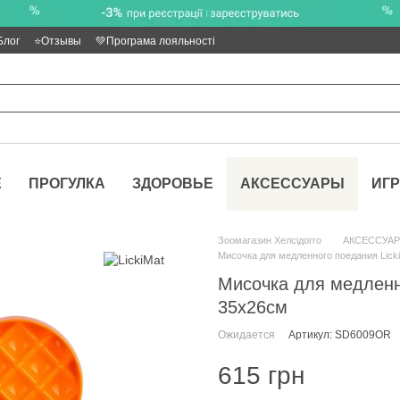
Блог
⭐Отзывы
💚Програма лояльності
Е
ПРОГУЛКА
ЗДОРОВЬЕ
АКСЕССУАРЫ
ИГ
Зоомагазин Хелсідогго
АКСЕССУА
Мисочка для медленного поедания Lick
Мисочка для медленн
35x26см
Ожидается
Артикул: SD6009OR
615 грн