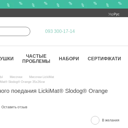
Укр
Рус
093 300-17-14
ЧАСТЫЕ
РУШКИ
НАБОРИ
СЕРТИФІКАТИ
ПРОБЛЕМЫ
РЫ
Мисочки
Мисочки LickiMat
iMat® Slodog® Orange 35x26см
ого поедания LickiMat® Slodog® Orange
Оставить отзыв
В желания