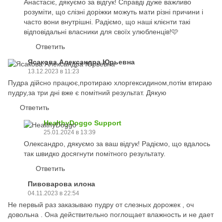
Анастасіє, дякуємо за відгук! Справді дуже важливо
розуміти, що слізні доріжки можуть мати різні причини і
часто вони внутрішні. Радіємо, що наші клієнти такі
відповідальні власники для своїх улюбленців!🩷
Ответить
Ясакова Александра Юрьевна
13.12.2023 в 11:23
Пудра дійсно працює,протираю хлоргексидином,потім втираю
пудру,за три дні вже є помітний результат. Дякую
Ответить
HealthyDoggo Support
25.01.2024 в 13:39
Олександро, дякуємо за ваш відгук! Радіємо, що вдалось
так швидко досягнути помітного результату.
Ответить
Пивоварова илона
04.11.2023 в 22:54
Не первый раз заказываю пудру от слезных дорожек , оч
довольна . Она действительно поглощает влажность и не дает