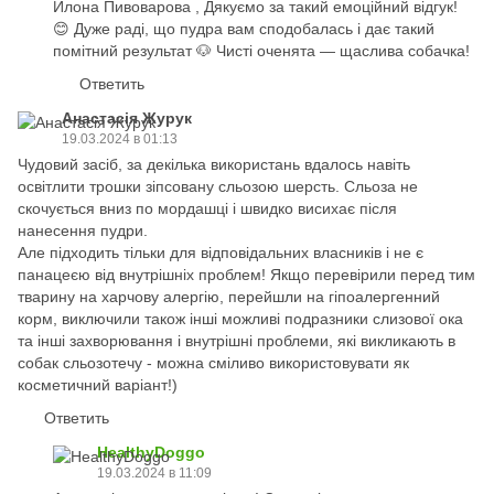
Илона Пивоварова , Дякуємо за такий емоційний відгук!
😊 Дуже раді, що пудра вам сподобалась і дає такий
помітний результат 🐶 Чисті оченята — щаслива собачка!
Ответить
Анастасія Журук
19.03.2024 в 01:13
Чудовий засіб, за декілька використань вдалось навіть
освітлити трошки зіпсовану сльозою шерсть. Сльоза не
скочується вниз по мордашці і швидко висихає після
нанесення пудри.
Але підходить тільки для відповідальних власників і не є
панацеєю від внутрішніх проблем! Якщо перевірили перед тим
тварину на харчову алергію, перейшли на гіпоалергенний
корм, виключили також інші можливі подразники слизової ока
та інші захворювання і внутрішні проблеми, які викликають в
собак сльозотечу - можна сміливо використовувати як
косметичний варіант!)
Ответить
HealthyDoggo
19.03.2024 в 11:09