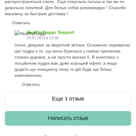
распространяться слезе . Еще покупала лосьон и так же оч
довольна покупкой. Для белых собак рекомендую ! Спасибо
магазину за быструю доставку !
Ответить
HealthyDoggo Support
25.01.2024 в 13:38
Ілоно, дякуємо за зворотній зв'язок. Основною перевагою
цієї пудри є те, що вона бореться з самою причиною
слізних доріжок, а не просто маскує її. В комплексі з
лосьйоном пудра має дуже хороший ефект, а якщо
додати ще очищаючу пінку то дія буде ще більш
комплексною.
Ответить
Еще 1 отзыв
Написать отзыв