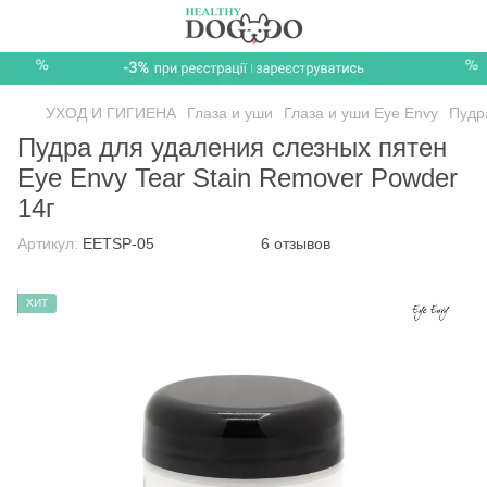
УХОД И ГИГИЕНА
Глаза и уши
Глаза и уши Eye Envy
Пудр
Пудра для удаления слезных пятен
Eye Envy Tear Stain Remover Powder
14г
Артикул:
EETSP-05
6 отзывов
ХИТ