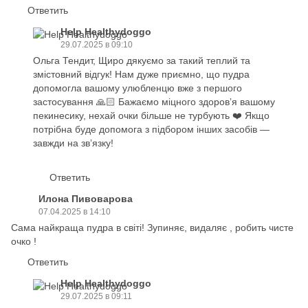
Ответить
Нelp Нealthydoggo
29.07.2025 в 09:10
Ольга Тендит, Щиро дякуємо за такий теплий та
змістовний відгук! Нам дуже приємно, що пудра
допомогла вашому улюбленцю вже з першого
застосування 🙏🏻 Бажаємо міцного здоровʼя вашому
пекинесику, нехай очки більше не турбують ❤️ Якщо
потрібна буде допомога з підбором інших засобів —
завжди на звʼязку!
Ответить
Илона Пивоварова
07.04.2025 в 14:10
Сама найкраща пудра в світі! Зупиняє, видаляє , робить чисте
очко !
Ответить
Нelp Нealthydoggo
29.07.2025 в 09:11