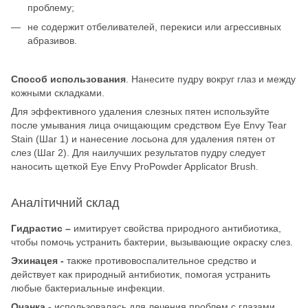
проблему;
не содержит отбеливателей, перекиси или агрессивных
абразивов.
Способ использования
. Нанесите пудру вокруг глаз и между
кожными складками.
Для эффективного удаления слезных пятен используйте
после умывания лица очищающим средством Eye Envy Tear
Stain (Шаг 1) и нанесение лосьона для удаления пятен от
слез (Шаг 2). Для наилучших результатов пудру следует
наносить щеткой Eye Envy ProPowder Applicator Brush.
Аналітичний склад
Гидрастис –
имитирует свойства природного антибиотика,
чтобы помочь устранить бактерии, вызывающие окраску слез.
Эхинацея -
также противовоспалительное средство и
действует как природный антибиотик, помогая устранить
любые бактериальные инфекции.
Очанка -
использовалась для лечения проблем с глазами,