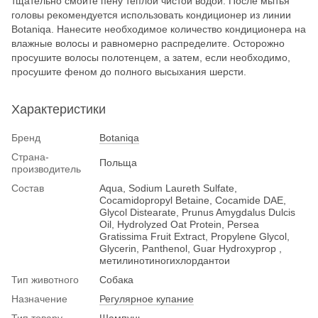
тщательно смойте пену теплой чистой водой. После мытья
головы рекомендуется использовать кондиционер из линии
Botaniqa. Нанесите необходимое количество кондиционера на
влажные волосы и равномерно распределите. Осторожно
просушите волосы полотенцем, а затем, если необходимо,
просушите феном до полного высыхания шерсти.
Характеристики
Бренд
Botaniqa
Страна-
Польща
производитель
Состав
Aqua, Sodium Laureth Sulfate,
Cocamidopropyl Betaine, Cocamide DAE,
Glycol Distearate, Prunus Amygdalus Dulcis
Oil, Hydrolyzed Oat Protein, Persea
Gratissima Fruit Extract, Propylene Glycol,
Glycerin, Panthenol, Guar Hydroxyprop ,
метилинотиногихлордантои
Тип животного
Собака
Назначение
Регулярное купание
Тип товару
Шампунь