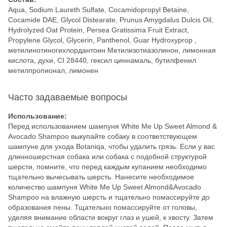
Aqua, Sodium Laureth Sulfate, Cocamidopropyl Betaine,
Cocamide DAE, Glycol Distearate, Prunus Amygdalus Dulcis Oil,
Hydrolyzed Oat Protein, Persea Gratissima Fruit Extract,
Propylene Glycol, Glycerin, Panthenol, Guar Hydroxyprop ,
метилинотиногихлордантоин Метилизотиазолинон, лимонная
кислота, духи, CI 28440, гексил циннамаль, бутилфенил
метилпропионал, лимонен
Часто задаваемые вопросы
Использование:
Перед использованием шампуня White Me Up Sweet Almond &
Avocado Shampoo выкупайте собаку в соответствующем
шампуне для ухода Botaniqa, чтобы удалить грязь. Если у вас
длинношерстная собака или собака с подобной структурой
шерсти, помните, что перед каждым купанием необходимо
тщательно вычесывать шерсть. Нанесите необходимое
количество шампуня White Me Up Sweet Almond&Avocado
Shampoo на влажную шерсть и тщательно помассируйте до
образования пены. Тщательно помассируйте от головы,
уделяя внимание области вокруг глаз и ушей, к хвосту. Затем