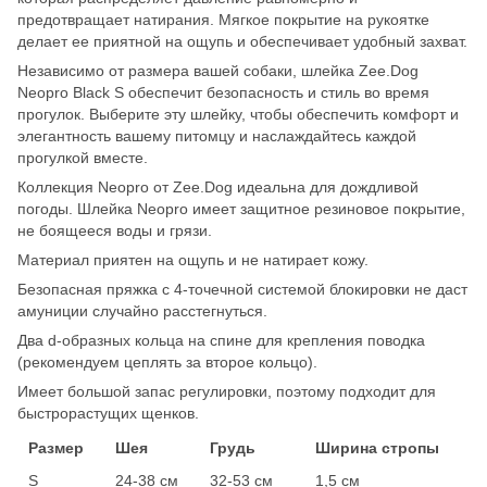
предотвращает натирания. Мягкое покрытие на рукоятке
делает ее приятной на ощупь и обеспечивает удобный захват.
Независимо от размера вашей собаки, шлейка Zee.Dog
Neopro Black S обеспечит безопасность и стиль во время
прогулок. Выберите эту шлейку, чтобы обеспечить комфорт и
элегантность вашему питомцу и наслаждайтесь каждой
прогулкой вместе.
Коллекция Neopro от Zee.Dog идеальна для дождливой
погоды. Шлейка Neopro имеет защитное резиновое покрытие,
не боящееся воды и грязи.
Материал приятен на ощупь и не натирает кожу.
Безопасная пряжка с 4-точечной системой блокировки не даст
амуниции случайно расстегнуться.
Два d-образных кольца на спине для крепления поводка
(рекомендуем цеплять за второе кольцо).
Имеет большой запас регулировки, поэтому подходит для
быстрорастущих щенков.
Размер
Шея
Грудь
Ширина стропы
S
24-38 см
32-53 см
1,5 см