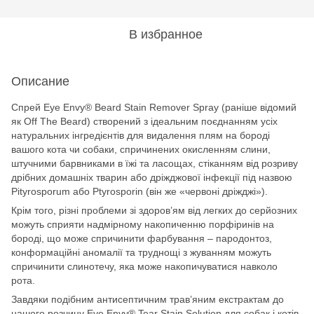
В избранное
Описание
Спрей Eye Envy® Beard Stain Remover Spray (раніше відомий
як Off The Beard) створений з ідеальним поєднанням усіх
натуральних інгредієнтів для видалення плям на бороді
вашого кота чи собаки, спричинених окисленням слини,
штучними барвниками в їжі та ласощах, стіканням від розриву
дрібних домашніх тварин або дріжджової інфекції під назвою
Pityrosporum або Ptyrosporin (він же «червоні дріжджі»).
Крім того, різні проблеми зі здоров’ям від легких до серйозних
можуть сприяти надмірному накопиченню порфіринів на
бороді, що може спричинити фарбування – пародонтоз,
конформаційні аномалії та труднощі з жуванням можуть
спричинити слинотечу, яка може накопичуватися навколо
рота.
Завдяки подібним антисептичним трав’яним екстрактам до
нашого розчину Eye Envy® Tear Stain Solution для собак і котів