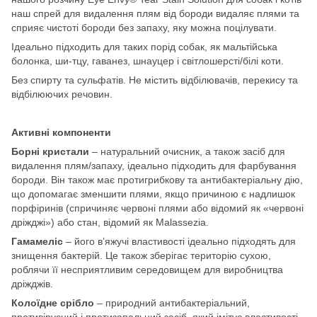
наш спрей для видалення плям від бороди видаляє плями та
сприяє чистоті бороди без запаху, яку можна поцілувати.
Ідеально підходить для таких порід собак, як мальтійська
болонка, ши-тцу, гаванез, шнауцер і світлошерсті/білі коти.
Без спирту та сульфатів. Не містить відбілювачів, перекису та
відбілюючих речовин.
Активні компоненти
Борні кристали
– натуральний очисник, а також засіб для
видалення плям/запаху, ідеально підходить для фарбування
бороди. Він також має протигрибкову та антибактеріальну дію,
що допомагає зменшити плями, якщо причиною є надлишок
порфіринів (спричиняє червоні плями або відомий як «червоні
дріжджі») або стан, відомий як Malassezia.
Гамамеліс
– його в’яжучі властивості ідеально підходять для
знищення бактерій. Це також зберігає територію сухою,
роблячи її несприятливим середовищем для виробництва
дріжджів.
Колоїдне срібло
– природний антибактеріальний,
противірусний і протизапальний засіб, який імітує властивості