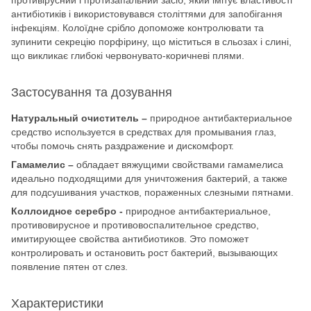
антибіотиків і використовувався століттями для запобігання
інфекціям. Колоїдне срібло допоможе контролювати та
зупинити секрецію порфірину, що міститься в сльозах і слині,
що викликає глибокі червонувато-коричневі плями.
Застосування та дозування
Натуральный очиститель –
природное антибактериальное
средство используется в средствах для промывания глаз,
чтобы помочь снять раздражение и дискомфорт.
Гамамелис –
обладает вяжущими свойствами гамамелиса
идеально подходящими для уничтожения бактерий, а также
для подсушивания участков, пораженных слезными пятнами.
Коллоидное серебро -
природное антибактериальное,
противовирусное и противовоспалительное средство,
имитирующее свойства антибиотиков. Это поможет
контролировать и остановить рост бактерий, вызывающих
появление пятен от слез.
Характеристики