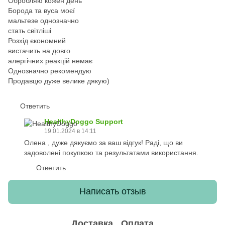
Обробляю кожен день
Борода та вуса моєї
мальтезе однозначно
стать світліші
Розхід єкономний
вистачить на довго
алергічних реакцій немає
Однозначно рекомендую
Продавцю дуже велике дякую)
Ответить
HealthyDoggo Support
19.01.2024 в 14:11
Олена , дуже дякуємо за ваш відгук! Раді, що ви
задоволені покупкою та результатами використання.
Ответить
Написать отзыв
Доставка
Оплата