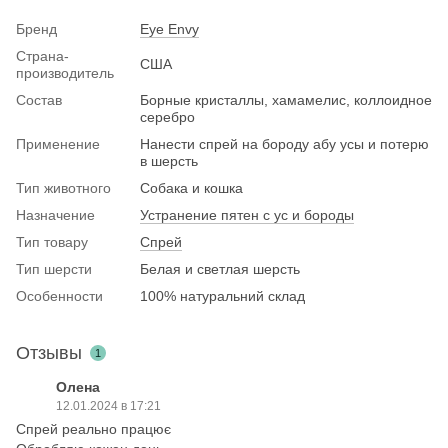
Бренд
Eye Envy
Страна-
США
производитель
Состав
Борные кристаллы, хамамелис, коллоидное
серебро
Применение
Нанести спрей на бороду абу усы и потерю
в шерсть
Тип животного
Собака и кошка
Назначение
Устранение пятен с ус и бороды
Тип товару
Спрей
Тип шерсти
Белая и светлая шерсть
Особенности
100% натуральний склад
Отзывы
1
Олена
12.01.2024 в 17:21
Спрей реально працює