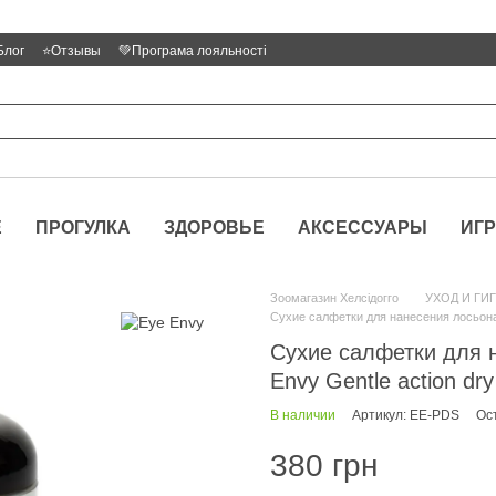
Блог
⭐Отзывы
💚Програма лояльності
Е
ПРОГУЛКА
ЗДОРОВЬЕ
АКСЕССУАРЫ
ИГ
Зоомагазин Хелсідогго
УХОД И ГИ
Сухие салфетки для нанесения лосьона о
Сухие салфетки для 
Envy Gentle action dry
В наличии
Артикул: EE-PDS
Ос
380 грн