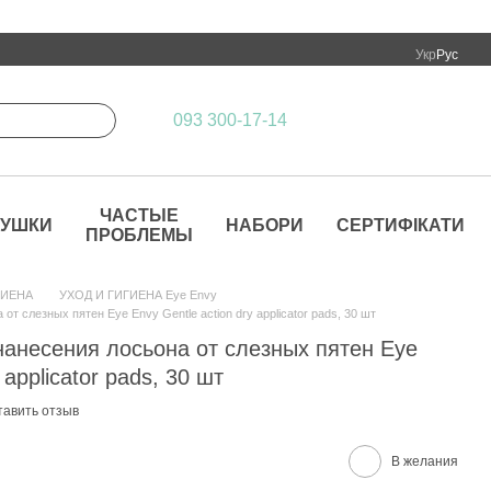
Укр
Рус
093 300-17-14
ЧАСТЫЕ
РУШКИ
НАБОРИ
СЕРТИФІКАТИ
ПРОБЛЕМЫ
ГИЕНА
УХОД И ГИГИЕНА Eye Envy
т слезных пятен Eye Envy Gentle action dry applicator pads, 30 шт
нанесения лосьона от слезных пятен Eye
 applicator pads, 30 шт
тавить отзыв
В желания