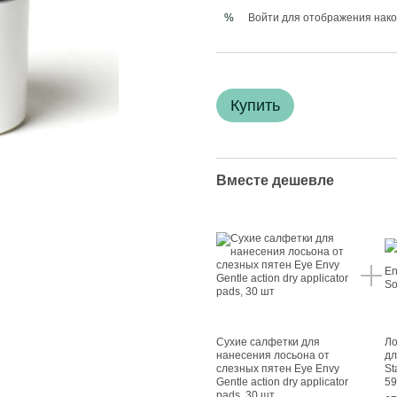
Войти
для отображения нако
%
Купить
Вместе дешевле
Сухие салфетки для
Ло
нанесения лосьона от
дл
слезных пятен Eye Envy
St
Gentle action dry applicator
5
pads, 30 шт