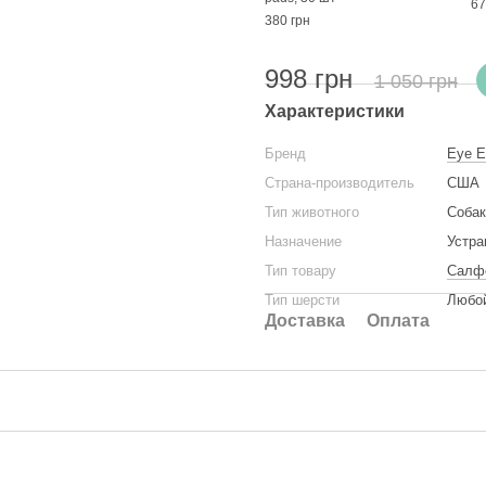
67
380 грн
998 грн
1 050 грн
Характеристики
Бренд
Eye E
Страна-производитель
США
Тип животного
Собак
Назначение
Устра
Тип товару
Салф
Тип шерсти
Любой
Доставка
Оплата