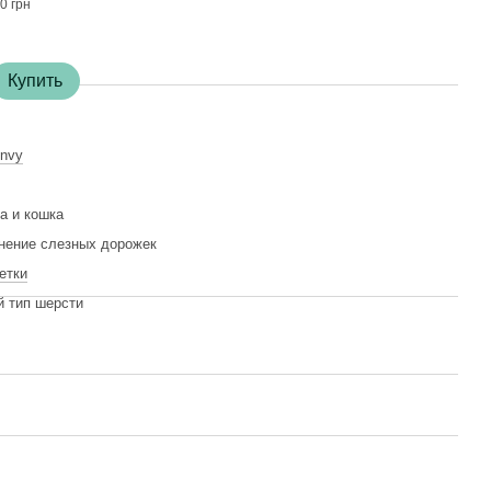
0 грн
Купить
nvy
а и кошка
нение слезных дорожек
етки
 тип шерсти