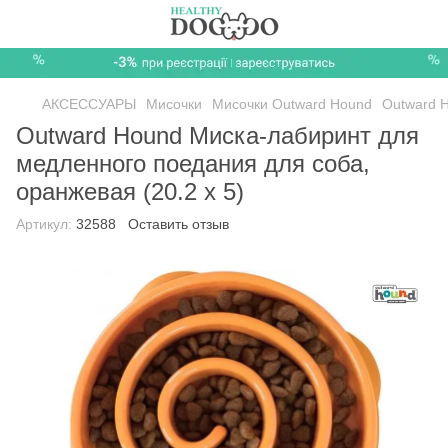
АКСЕССУАРЫ
Мисочки
Мисочки Outward Hound
Outward H
Outward Hound Миска-лабиринт для
медленного поедания для соба,
оранжевая (20.2 х 5)
Артикул:
32588
Оставить отзыв